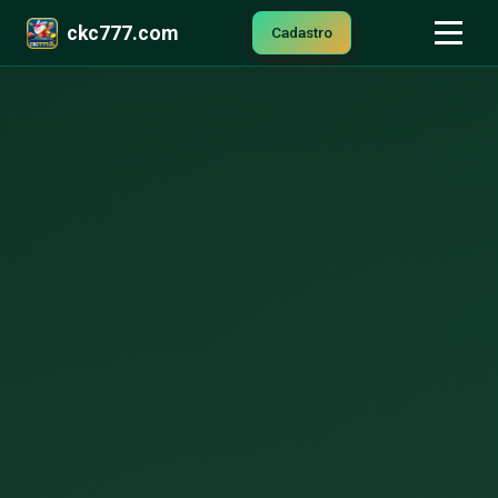
ckc777.com
Cadastro