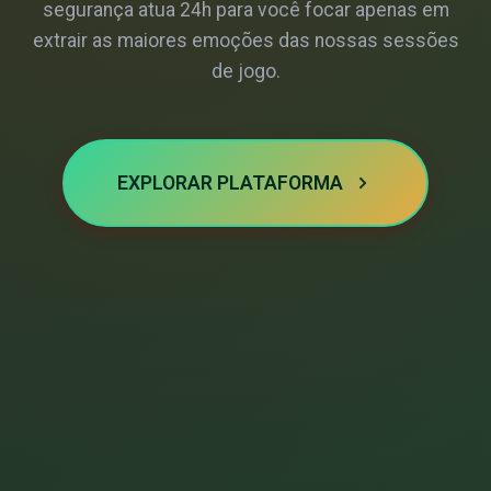
segurança atua 24h para você focar apenas em
extrair as maiores emoções das nossas sessões
de jogo.
EXPLORAR PLATAFORMA